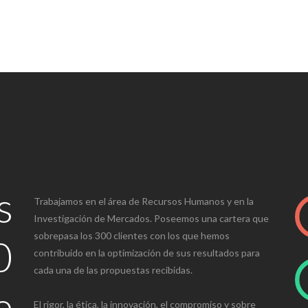
s
Trabajamos en el área de Recursos Humanos y en la
Investigación de Mercados. Poseemos una cartera que
sobrepasa los 300 clientes con los que hemos
0
contribuido en la optimización de sus resultados para
cada una de las propuestas recibidas.
e
El rigor, la ética, la innovación, el compromiso y sobre