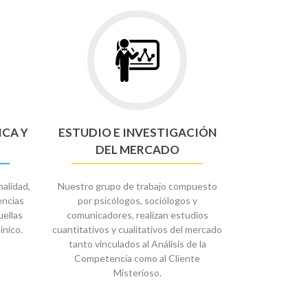
Ir
a
ÓN
ESTUDIO
ICA
E
INVESTIGACIÓN
DEL
MERCADO
ICA Y
ESTUDIO E INVESTIGACIÓN
DEL MERCADO
alidad,
Nuestro grupo de trabajo compuesto
encias
por psicólogos, sociólogos y
uellas
comunicadores, realizan estudios
ínico.
cuantitativos y cualitativos del mercado
tanto vinculados al Análisis de la
Competencia como al Cliente
Misterioso.