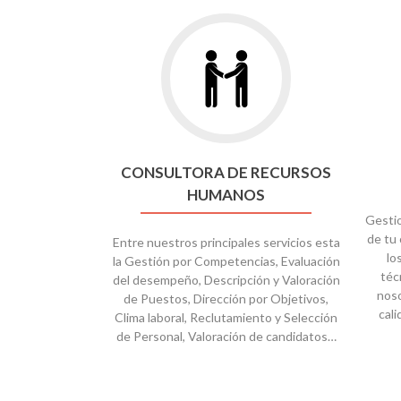
Ir
a
CONSULTORA
DE
RECURSOS
HUMANOS
CONSULTORA DE RECURSOS
HUMANOS
Gesti
de tu 
Entre nuestros principales servicios esta
lo
la Gestión por Competencias, Evaluación
téc
del desempeño, Descripción y Valoración
noso
de Puestos, Dirección por Objetivos,
cal
Clima laboral, Reclutamiento y Selección
de Personal, Valoración de candidatos…