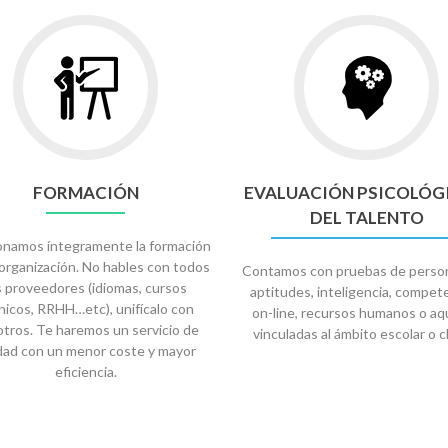
Ir
Ir
a
a
FORMACIÓN
EVALUACI
PSICOLÓG
Y
DEL
TALENTO
FORMACIÓN
EVALUACIÓN PSICOLÓG
DEL TALENTO
onamos íntegramente la formación
organización. No hables con todos
Contamos con pruebas de person
s proveedores (idiomas, cursos
aptitudes, inteligencia, compet
nicos, RRHH…etc), unifícalo con
on-line, recursos humanos o aq
tros. Te haremos un servicio de
vinculadas al ámbito escolar o cl
idad con un menor coste y mayor
eficiencia.