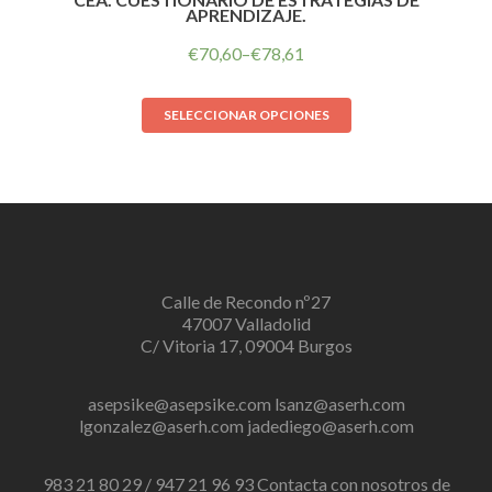
APRENDIZAJE.
€
70,60
–
€
78,61
SELECCIONAR OPCIONES
Calle de Recondo nº27
47007 Valladolid
C/ Vitoria 17, 09004 Burgos
asepsike@asepsike.com
lsanz@aserh.com
lgonzalez@aserh.com
jadediego@aserh.com
983 21 80 29 / 947 21 96 93 Contacta con nosotros de