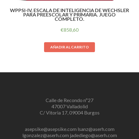
WPPSI-IV, ESCALA DE INTELIGENCIA DE WECHSLER
PARA PREESCOLAR Y PRIMARIA. JUEGO
COMPLETO.
€
858,60
AÑADIR AL CARRITO
Calle de Recondo nº27
47007 Valladolid
C/ Vitoria 17, 09004 Burgos
asepsike@asepsike.com
lsanz@aserh.com
lgonzalez@aserh.com
jadediego@aserh.com