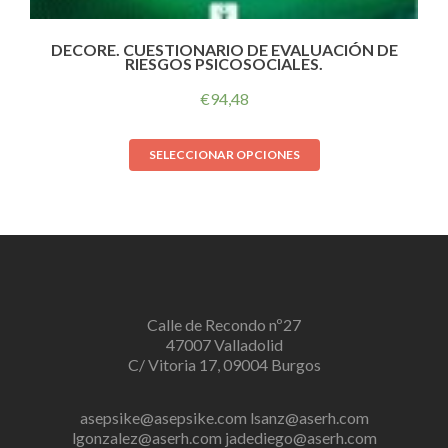
DECORE. CUESTIONARIO DE EVALUACIÓN DE
RIESGOS PSICOSOCIALES.
€
94,48
SELECCIONAR OPCIONES
Calle de Recondo nº27
47007 Valladolid
C/ Vitoria 17, 09004 Burgos
asepsike@asepsike.com
lsanz@aserh.com
lgonzalez@aserh.com
jadediego@aserh.com