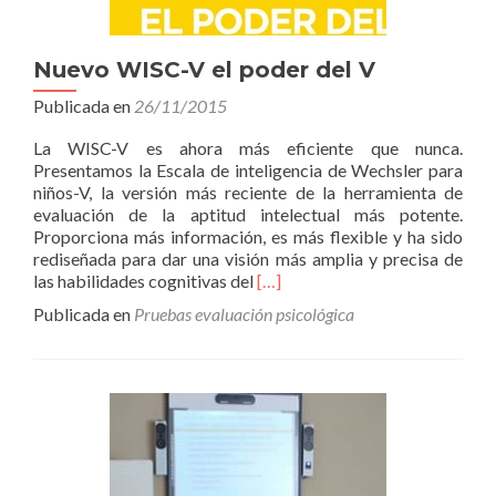
Nuevo WISC-V el poder del V
Publicada en
26/11/2015
La WISC-V es ahora más eficiente que nunca.
Presentamos la Escala de inteligencia de Wechsler para
niños-V, la versión más reciente de la herramienta de
evaluación de la aptitud intelectual más potente.
Proporciona más información, es más flexible y ha sido
rediseñada para dar una visión más amplia y precisa de
Leer
las habilidades cognitivas del
[…]
másNuevo
Publicada en
Pruebas evaluación psicológica
WISC-
V
el
poder
del
V