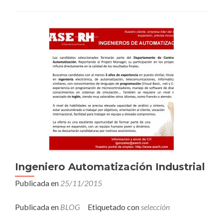
la
Formación
con
compromiso
de
contratación
Ingeniero Automatización Industrial
Publicada en
25/11/2015
Publicada en
BLOG
Etiquetado con
selección