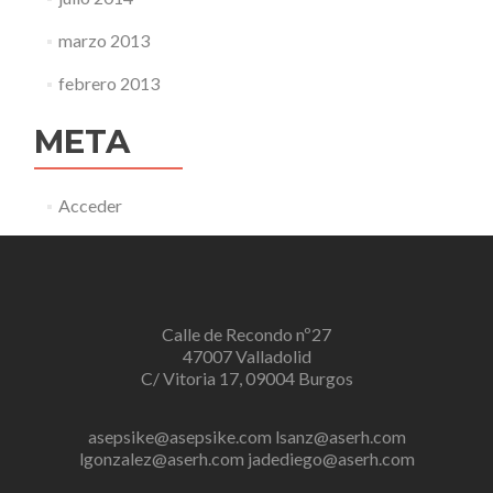
marzo 2013
febrero 2013
META
Acceder
Calle de Recondo nº27
47007 Valladolid
C/ Vitoria 17, 09004 Burgos
asepsike@asepsike.com
lsanz@aserh.com
lgonzalez@aserh.com
jadediego@aserh.com