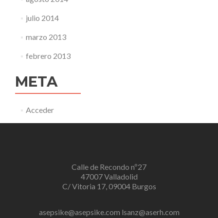
julio 2014
marzo 2013
febrero 2013
META
Acceder
Calle de Recondo nº27
47007 Valladolid
C/ Vitoria 17, 09004 Burgos
asepsike@asepsike.com
lsanz@aserh.com