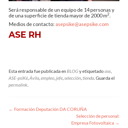
Será responsable de un equipo de 14 personas y
2
de una superficie de tienda mayor de 2000 m
.
Medios de contacto:
asepsike@asepsike.com
ASE RH
Esta entrada fue publicada en
BLOG
y etiquetado
ase
,
ASE-psiKé
,
Ávila
,
empleo
,
jefe
,
selección
,
tienda
. Guarda el
permalink
.
Navegación de entradas
←
Formación Deputación DA CORUÑA
Selección de personal:
Empresa Fotovoltaica
→